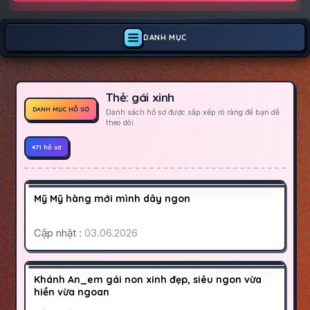
DANH MỤC
Thẻ:
gái xinh
DANH MỤC HỒ SƠ
Danh sách hồ sơ được sắp xếp rõ ràng để bạn dễ
theo dõi.
471 hồ sơ
BÌNH THUẬN
PHAN THIẾT
200K
Mỹ Mỹ hàng mới mình dây ngon
HOẠT ĐỘNG
Cập nhật :
03.06.2026
BÌNH PHƯỚC
ĐỒNG XOÀI
1000K
Khánh An_em gái non xinh đẹp, siêu ngon vừa
HOẠT ĐỘNG
hiền vừa ngoan