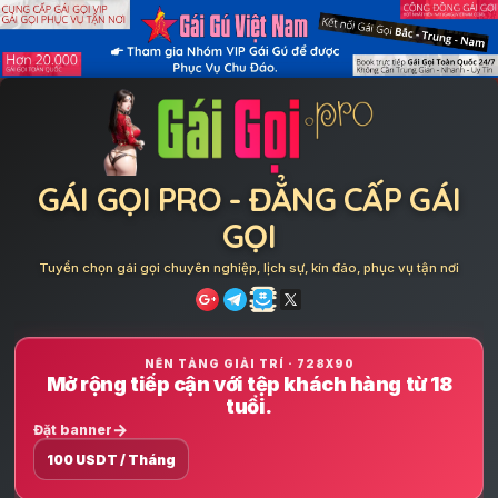
Skip
to
content
GÁI GỌI PRO - ĐẲNG CẤP GÁI
GỌI
Tuyển chọn gái gọi chuyên nghiệp, lịch sự, kín đáo, phục vụ tận nơi
NỀN TẢNG GIẢI TRÍ · 728X90
Mở rộng tiếp cận với tệp khách hàng từ 18
tuổi.
Đặt banner
100 USDT / Tháng