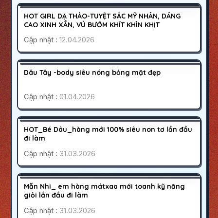
500K
HOT GIRL DẠ THẢO-TUYỆT SẮC MỸ NHÂN, DÁNG
HOẠT ĐỘNG
CAO XINH XẮN, VÚ BƯỚM KHÍT KHÌN KHỊT
Cập nhật :
12.04.2026
MỸ THO
TIỀN GIANG
400K
Dâu Tây -body siêu nóng bỏng mặt đẹp
HOẠT ĐỘNG
Cập nhật :
01.04.2026
QUẬN 2
SÀI GÒN
600K
HOT_Bé Dâu_hàng mới 100% siêu non tơ lần đầu
HOẠT ĐỘNG
đi làm
Cập nhật :
31.03.2026
QUẬN 2
SÀI GÒN
400K
Mẫn Nhi_ em hàng mátxaa mới toanh kỹ năng
HOẠT ĐỘNG
giỏi lần đầu đi làm
Cập nhật :
31.03.2026