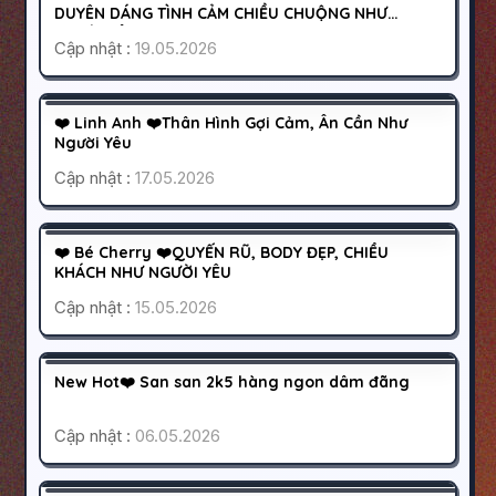
DUYÊN DÁNG TÌNH CẢM CHIỀU CHUỘNG NHƯ
NGƯỜI YÊU
Cập nhật :
19.05.2026
BIÊN HÒA
ĐỒNG NAI
400K
❤️ Linh Anh ❤️Thân Hình Gợi Cảm, Ân Cần Như
HOẠT ĐỘNG
Người Yêu
Cập nhật :
17.05.2026
QUẬN 9
SÀI GÒN
300K
❤️ Bé Cherry ❤️QUYẾN RŨ, BODY ĐẸP, CHIỀU
HOẠT ĐỘNG
KHÁCH NHƯ NGƯỜI YÊU
Cập nhật :
15.05.2026
ĐÀ LẠT
LÂM ĐỒNG
600K
New Hot❤️ San san 2k5 hàng ngon dâm đãng
HOẠT ĐỘNG
Cập nhật :
06.05.2026
BÌNH DƯƠNG
THUẬN AN