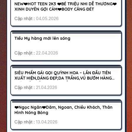
500K
NEW❤️HOT TEEN 2K3 ❤️BÉ TRIỆU NHI DỄ THƯƠNG❤️
HOẠT ĐỘNG
XINH DUYÊN GỢI CẢM❤️BODY CĂNG ĐÉT
Cập nhật :
04.05.2026
BẾN LỨC
LONG AN
400K
Tiểu My hàng mới lên sóng
HOẠT ĐỘNG
Cập nhật :
22.04.2026
HÀ NỘI
HAI BÀ TRƯNG
500K
SIÊU PHẨM GÁI GỌI QUỲNH HOA – LẦN ĐẦU TIÊN
HOẠT ĐỘNG
XUẤT HIỆN,DÁNG ĐẸP,DA TRẮNG,VÚ BƯỚM HÀNG
THẬT,ĐẢM BẢO NGOAN HIỀN
Cập nhật :
21.04.2026
BẾN CÁT
BÌNH DƯƠNG
400K
❤️Ngọc Ngân❤️Dâm, Ngoan, Chiều Khách, Thân
HOẠT ĐỘNG
Hình Nóng Bỏng
Cập nhật :
13.04.2026
HÀ NỘI
HAI BÀ TRƯNG