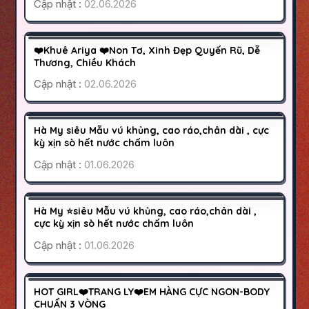
Cập nhật :
02.06.2026
QUẬN 10
SÀI GÒN
1000K
❤️Khuê Ariya ❤️Non Tơ, Xinh Đẹp Quyến Rũ, Dễ
HOẠT ĐỘNG
Thương, Chiều Khách
Cập nhật :
02.06.2026
BÌNH TÂN
SÀI GÒN
500K
Hà My siêu Mẫu vú khủng, cao ráo,chân dài , cực
HOẠT ĐỘNG
kỳ xịn sò hết nước chấm luôn
Cập nhật :
01.06.2026
BÌNH TÂN
SÀI GÒN
500K
Hà My ⭐️siêu Mẫu vú khủng, cao ráo,chân dài ,
HOẠT ĐỘNG
cực kỳ xịn sò hết nước chấm luôn
Cập nhật :
01.06.2026
BIÊN HÒA
ĐỒNG NAI
700K
HOT GIRL❤️TRANG LY❤️EM HÀNG CỰC NGON-BODY
HOẠT ĐỘNG
CHUẨN 3 VÒNG