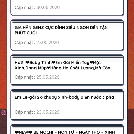
Cập nhật :
30.05.2026
QUẬN 8
SÀI GÒN
600K
GIA HÂN GENZ CỰC ĐỈNH SIÊU NGON ĐẾN TẬN
HOẠT ĐỘNG
PHÚT CUỐI
Cập nhật :
27.05.2026
TÂY NINH
TÂY NINH
500K
Hot!!!❤Baby Trinh❤Em Gái Miền Tây❤Mặt
HOẠT ĐỘNG
Xinh,Dáng Múp❤Hàng Họ Chất Lượng,Mà Còn
Biết Cưng Chiều Khách
Cập nhật :
25.05.2026
CẦN THƠ
CẦN THƠ
500K
Em Lii-gái 2k-chupy xinh-body điện nước 3 pha
HOẠT ĐỘNG
Cập nhật :
23.05.2026
QUẬN 10
SÀI GÒN
600K
❤️NEW❤️ BÉ MOCHI – NON TƠ – NGÂY THƠ – XINH
HOẠT ĐỘNG