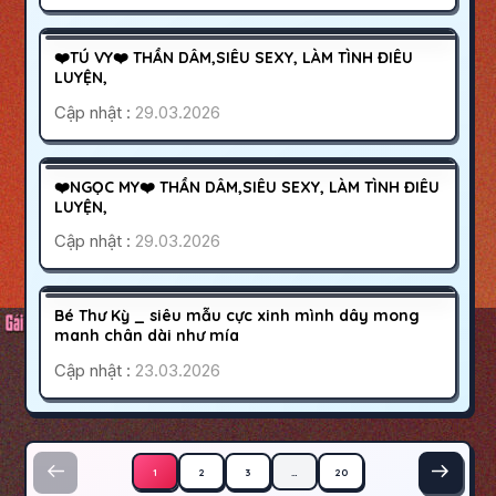
QUẬN 7
SÀI GÒN
300K
❤️TÚ VY❤️ THẦN DÂM,SIÊU SEXY, LÀM TÌNH ĐIÊU
HOẠT ĐỘNG
LUYỆN,
Cập nhật :
29.03.2026
BẢO LỘC
LÂM ĐỒNG
250K
❤️NGỌC MY❤️ THẦN DÂM,SIÊU SEXY, LÀM TÌNH ĐIÊU
HOẠT ĐỘNG
LUYỆN,
Cập nhật :
29.03.2026
BÌNH TÂN
SÀI GÒN
1500K
Bé Thư Kỳ _ siêu mẫu cực xinh mình dây mong
HOẠT ĐỘNG
manh chân dài như mía
Cập nhật :
23.03.2026
Phân trang bài viết
1
2
3
…
20