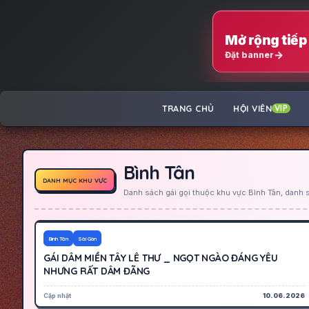
Mở rộng tiếp 
Đặt banner
TRANG CHỦ
HỘI VIÊN
VIP
Bình Tân
DANH MỤC KHU VỰC
Danh sách gái gọi thuộc khu vực Bình Tân, danh 
350K
Hoạt động
Bình Tân
Sài Gòn
GÁI DÂM MIỀN TÂY LÊ THƯ _ NGỌT NGÀO ĐÁNG YÊU
NHƯNG RẤT DÂM ĐÃNG
Cập nhật
10.06.2026