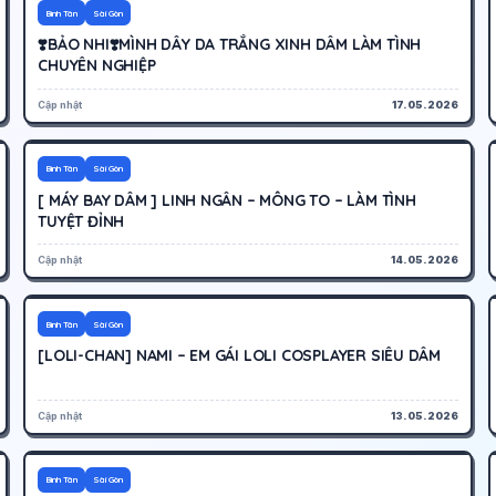
400K
Hoạt động
Bình Tân
Sài Gòn
❣️BẢO NHI❣️MÌNH DÂY DA TRẮNG XINH DÂM LÀM TÌNH
CHUYÊN NGHIỆP
Cập nhật
17.05.2026
200K
Hoạt động
Bình Tân
Sài Gòn
[ MÁY BAY DÂM ] LINH NGÂN – MÔNG TO – LÀM TÌNH
TUYỆT ĐỈNH
Cập nhật
14.05.2026
600K
Hoạt động
Bình Tân
Sài Gòn
[LOLI-CHAN] NAMI – EM GÁI LOLI COSPLAYER SIÊU DÂM
Cập nhật
13.05.2026
250K
Hoạt động
Bình Tân
Sài Gòn