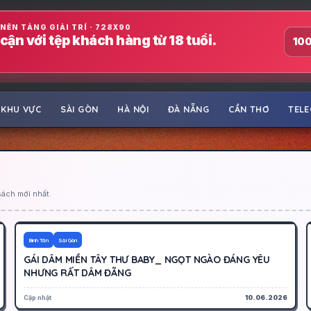
NỀN TẢNG GIẢI TRÍ · 728X90
cận với tệp khách hàng từ 18 tuổi.
100
KHU VỰC
SÀI GÒN
HÀ NỘI
ĐÀ NẴNG
CẦN THƠ
TEL
sách mới nhất.
350K
Hoạt động
Bình Tân
Sài Gòn
GÁI DÂM MIỀN TÂY THƯ BABY_ NGỌT NGÀO ĐÁNG YÊU
NHƯNG RẤT DÂM ĐÃNG
Cập nhật
10.06.2026