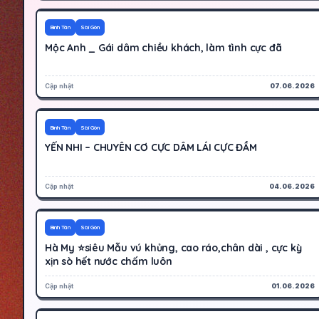
300K
Hoạt động
Bình Tân
Sài Gòn
Mộc Anh _ Gái dâm chiều khách, làm tình cực đã
Cập nhật
07.06.2026
200K
Hoạt động
Bình Tân
Sài Gòn
YẾN NHI – CHUYÊN CƠ CỰC DÂM LÁI CỰC ĐẦM
Cập nhật
04.06.2026
500K
Hoạt động
Bình Tân
Sài Gòn
Hà My ⭐️siêu Mẫu vú khủng, cao ráo,chân dài , cực kỳ
xịn sò hết nước chấm luôn
Cập nhật
01.06.2026