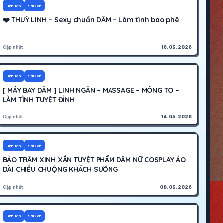
200K
Hoạt động
Bình Tân
Sài Gòn
❤️ THUỲ LINH – Sexy chuẩn DÂM – Làm tình bao phê
Cập nhật
16.05.2026
200K
Hoạt động
Bình Tân
Sài Gòn
[ MÁY BAY DÂM ] LINH NGÂN – MASSAGE – MÔNG TO –
LÀM TÌNH TUYỆT ĐỈNH
Cập nhật
14.05.2026
250K
Hoạt động
Bình Tân
Sài Gòn
BẢO TRÂM XINH XẮN TUYỆT PHẨM DÂM NỮ COSPLAY ÁO
DÀI CHIỀU CHUỘNG KHÁCH SƯỚNG
Cập nhật
08.05.2026
250K
Hoạt động
Bình Tân
Sài Gòn