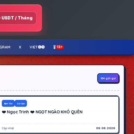
 USDT / Tháng
EGRAM
X
VIET➏➒
🎖️
18+
934 gái gọi
300K
Hoạt động
Bình Tân
Sài Gòn
❤️ Ngọc Trinh ❤️ NGỌT NGÀO KHÓ QUÊN
Cập nhật
09.06.2026