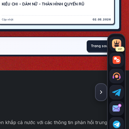
KIỀU CHI – DÂM NỮ – THÂN HÌNH QUYẾN RŨ
Cập nhật
02.05.2026
Trang sau
VIP
ẨN THANH
rên khắp cả nước với các thông tin phản hồi trung