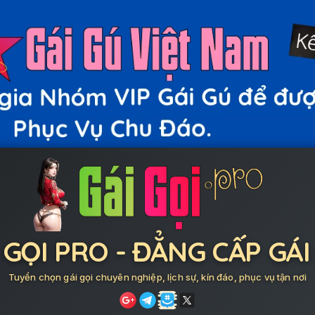
 GỌI PRO - ĐẲNG CẤP GÁI
Tuyển chọn gái gọi chuyên nghiệp, lịch sự, kín đáo, phục vụ tận nơi