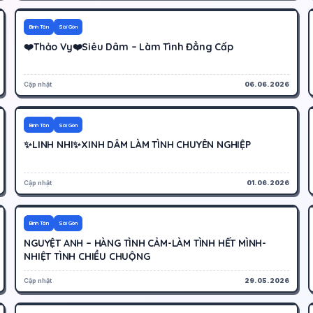
500K
Hoạt động
Bình Tân
Sài Gòn
❤️Thảo Vy❤️Siêu Dâm – Làm Tình Đẳng Cấp
Cập nhật
06.06.2026
200K
Hoạt động
Bình Tân
Sài Gòn
✨LINH NHI✨XINH DÂM LÀM TÌNH CHUYÊN NGHIỆP
Cập nhật
01.06.2026
250K
Hoạt động
Bình Tân
Sài Gòn
NGUYỆT ANH – HÀNG TÌNH CẢM-LÀM TÌNH HẾT MÌNH-
NHIỆT TÌNH CHIỀU CHUỘNG
Cập nhật
29.05.2026