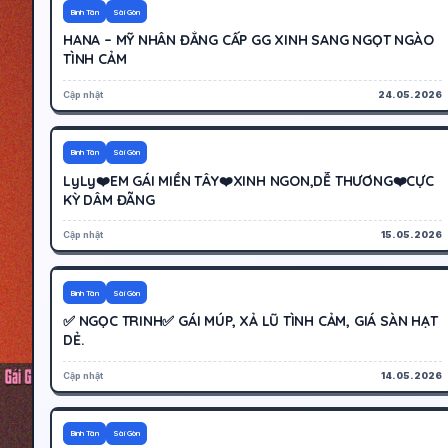
250K
Hoạt động
Bình Tân
Sài Gòn
HANA – MỸ NHÂN ĐẲNG CẤP GG XINH SANG NGỌT NGÀO
TÌNH CẢM
Cập nhật
24.05.2026
400K
Hoạt động
Bình Tân
Sài Gòn
LyLy❤️EM GÁI MIỀN TÂY❤️XINH NGON,DỄ THƯƠNG❤️CỰC
KỲ DÂM ĐÃNG
Cập nhật
15.05.2026
300K
Hoạt động
Bình Tân
Sài Gòn
✅ NGỌC TRINH✅ GÁI MÚP, XẢ LŨ TÌNH CẢM, GIÁ SÀN HẠT
DẺ.
Cập nhật
14.05.2026
400K
Hoạt động
Bình Tân
Sài Gòn