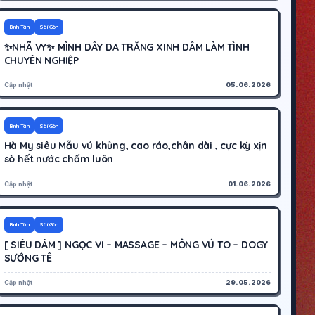
400K
Hoạt động
Bình Tân
Sài Gòn
✨NHÃ VY✨ MÌNH DÂY DA TRẮNG XINH DÂM LÀM TÌNH
CHUYÊN NGHIỆP
Cập nhật
05.06.2026
500K
Hoạt động
Bình Tân
Sài Gòn
Hà My siêu Mẫu vú khủng, cao ráo,chân dài , cực kỳ xịn
sò hết nước chấm luôn
Cập nhật
01.06.2026
300K
Hoạt động
Bình Tân
Sài Gòn
[ SIÊU DÂM ] NGỌC VI – MASSAGE – MÔNG VÚ TO – DOGY
SƯỚNG TÊ
Cập nhật
29.05.2026