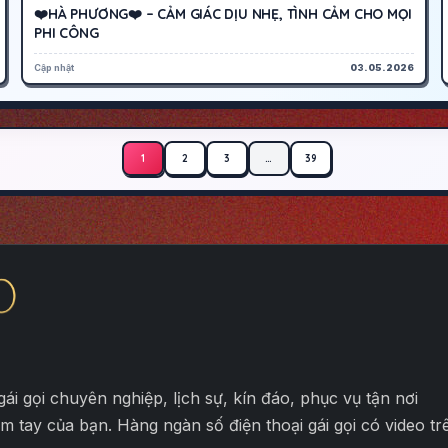
❤️HÀ PHƯƠNG❤️ – CẢM GIÁC DỊU NHẸ, TÌNH CẢM CHO MỌI
PHI CÔNG
Cập nhật
03.05.2026
1
2
3
…
39
i gọi chuyên nghiệp, lịch sự, kín đáo, phục vụ tận nơi
tầm tay của bạn. Hàng ngàn số điện thoại gái gọi có video t